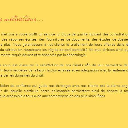
s motivations...
mettons à votre profit un service juridique de qualité incluant des consultati
e, des réponses écrites, des fournitures de documents, des études de dossie
e plus. Nous garantissons à nos clients le traitement de leurs affaires dans l
 du sérieux en respectant les règles de confidentialité les plus strictes ainsi q
ments requis devant être observés par la déontologie.
 souci est d'assurer la satisfaction de nos clients afin de leur permettre de
ir leurs requêtes de la façon la plus éclairée et en adéquation avec la réglemen
te par les domaines du droit.
lation de confiance qui guide nos échanges avec nos clients est la pierre ang
r de laquelle s'articule notre philosophie permettant ainsi de rendre la ma
ique accessible à tous avec une compréhension des plus simplifiées.