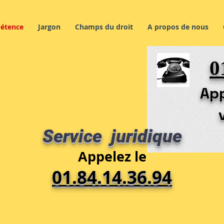
étence
Jargon
Champs du droit
A propos de nous
0
App
Service juridique
Appelez le
01.84.14.36.94