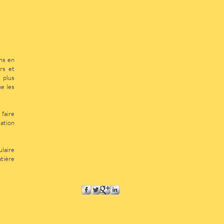
ons en
rs et
e plus
ue les
 faire
tation
ulaire
tière