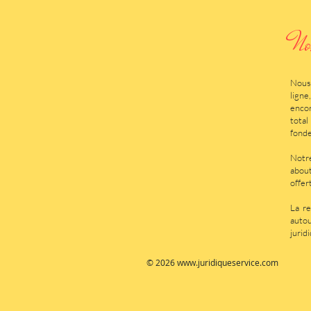
No
Nous 
lign
encor
total
fonde
Notre
about
offer
La re
autou
jurid
© 2026
www.juridiqueservice.com