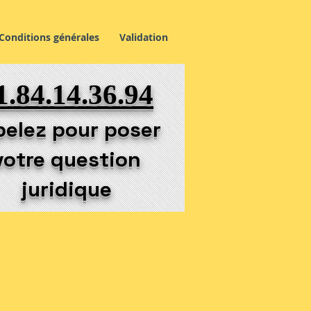
Conditions générales
Validation
1.84.14.36.94
elez pour poser
votre question
juridique