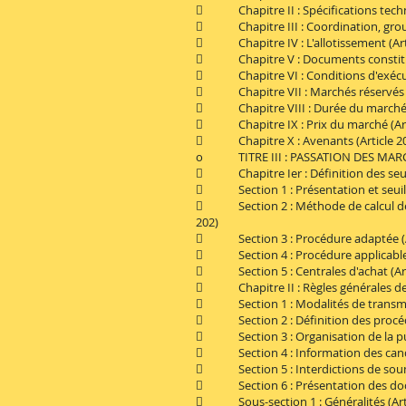
 Chapitre II : Spécifications techni
 Chapitre III : Coordination, group
 Chapitre IV : L'allotissement (Arti
 Chapitre V : Documents constitutif
 Chapitre VI : Conditions d'exécuti
 Chapitre VII : Marchés réservés (A
 Chapitre VIII : Durée du marché (
 Chapitre IX : Prix du marché (Arti
 Chapitre X : Avenants (Article 2
o TITRE III : PASSATION DES MAR
 Chapitre Ier : Définition des seuil
 Section 1 : Présentation et seuils 
 Section 2 : Méthode de calcul de la
202)
 Section 3 : Procédure adaptée (Ar
 Section 4 : Procédure applicable au
 Section 5 : Centrales d'achat (Art
 Chapitre II : Règles générales de
 Section 1 : Modalités de transmiss
 Section 2 : Définition des procédur
 Section 3 : Organisation de la publi
 Section 4 : Information des candid
 Section 5 : Interdictions de soumi
 Section 6 : Présentation des docu
 Sous-section 1 : Généralités (Arti