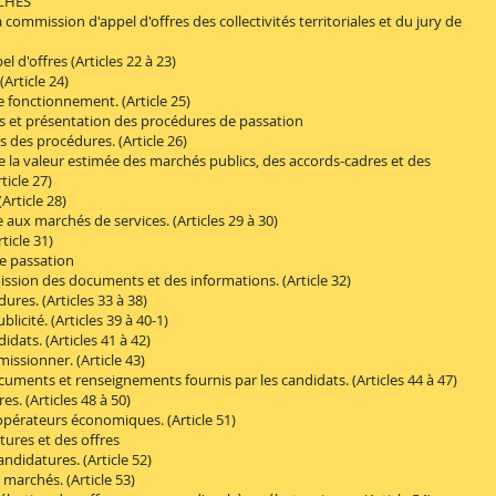
CHÉS
mission d'appel d'offres des collectivités territoriales et du jury de
'offres (Articles 22 à 23)
rticle 24)
nctionnement. (Article 25)
 et présentation des procédures de passation
des procédures. (Article 26)
a valeur estimée des marchés publics, des accords-cadres et des
icle 27)
rticle 28)
x marchés de services. (Articles 29 à 30)
icle 31)
e passation
ion des documents et des informations. (Article 32)
es. (Articles 33 à 38)
cité. (Articles 39 à 40-1)
ts. (Articles 41 à 42)
sionner. (Article 43)
nts et renseignements fournis par les candidats. (Articles 44 à 47)
. (Articles 48 à 50)
rateurs économiques. (Article 51)
res et des offres
idatures. (Article 52)
archés. (Article 53)