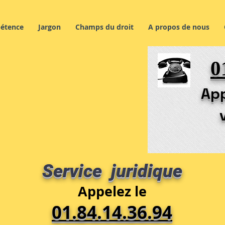
étence
Jargon
Champs du droit
A propos de nous
0
App
Service juridique
Appelez le
01.84.14.36.94