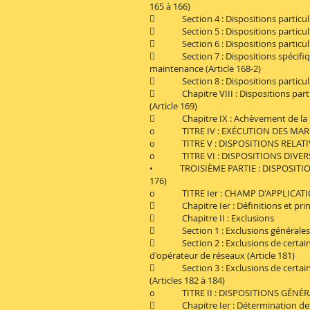
165 à 166)
 Section 4 : Dispositions particulièr
 Section 5 : Dispositions particulièr
 Section 6 : Dispositions particulièr
 Section 7 : Dispositions spécifique
maintenance (Article 168-2)
 Section 8 : Dispositions particulièr
 Chapitre VIII : Dispositions parti
(Article 169)
 Chapitre IX : Achèvement de la pro
o TITRE IV : EXÉCUTION DES MARCHÉ
o TITRE V : DISPOSITIONS RELATIVE
o TITRE VI : DISPOSITIONS DIVERSES
• TROISIÈME PARTIE : DISPOSITIONS
176)
o TITRE Ier : CHAMP D'APPLICATI
 Chapitre Ier : Définitions et princ
 Chapitre II : Exclusions
 Section 1 : Exclusions générales (
 Section 2 : Exclusions de certains 
d'opérateur de réseaux (Article 181)
 Section 3 : Exclusions de certains 
(Articles 182 à 184)
o TITRE II : DISPOSITIONS GÉNÉR
 Chapitre Ier : Détermination des be