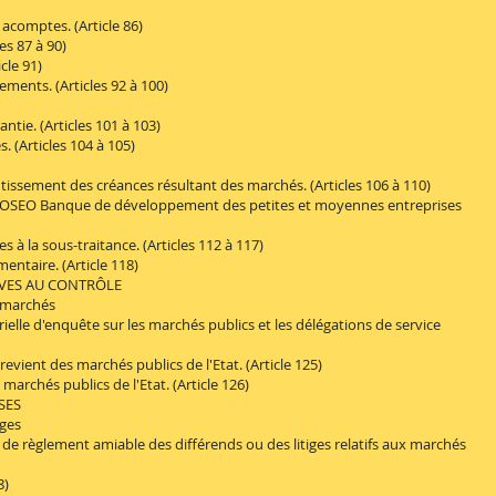
comptes. (Article 86)
s 87 à 90)
le 91)
nts. (Articles 92 à 100)
ie. (Articles 101 à 103)
(Articles 104 à 105)
sement des créances résultant des marchés. (Articles 106 à 110)
SEO Banque de développement des petites et moyennes entreprises
à la sous-traitance. (Articles 112 à 117)
taire. (Article 118)
VES AU CONTRÔLE
 marchés
le d'enquête sur les marchés publics et les délégations de service
ent des marchés publics de l'Etat. (Article 125)
chés publics de l'Etat. (Article 126)
SES
ges
 règlement amiable des différends ou des litiges relatifs aux marchés
8)