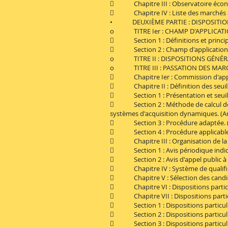
 Chapitre III : Observatoire économi
 Chapitre IV : Liste des marchés con
• DEUXIÈME PARTIE : DISPOSITIONS
o TITRE Ier : CHAMP D'APPLICATI
 Section 1 : Définitions et princip
 Section 2 : Champ d'application. (
o TITRE II : DISPOSITIONS GÉNÉRALE
o TITRE III : PASSATION DES MARCHÉ
 Chapitre Ier : Commission d'appel d
 Chapitre II : Définition des seuil
 Section 1 : Présentation et seuils 
 Section 2 : Méthode de calcul de l
systèmes d'acquisition dynamiques. (Ar
 Section 3 : Procédure adaptée. (A
 Section 4 : Procédure applicable au
 Chapitre III : Organisation de la 
 Section 1 : Avis périodique indicati
 Section 2 : Avis d'appel public à la
 Chapitre IV : Système de qualificat
 Chapitre V : Sélection des candida
 Chapitre VI : Dispositions particuliè
 Chapitre VII : Dispositions particu
 Section 1 : Dispositions particulière
 Section 2 : Dispositions particulière
 Section 3 : Dispositions particuliè