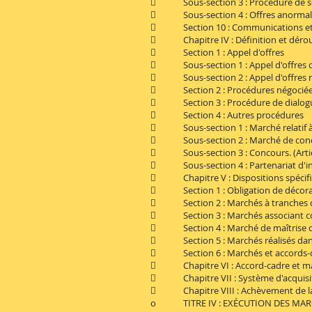
 Sous-section 3 : Procédure de sélec
 Sous-section 4 : Offres anormalem
 Section 10 : Communications et éch
 Chapitre IV : Définition et déroul
 Section 1 : Appel d'offres
 Sous-section 1 : Appel d'offres ouv
 Sous-section 2 : Appel d'offres rest
 Section 2 : Procédures négociées. 
 Section 3 : Procédure de dialogue c
 Section 4 : Autres procédures
 Sous-section 1 : Marché relatif à 
 Sous-section 2 : Marché de concept
 Sous-section 3 : Concours. (Artic
 Sous-section 4 : Partenariat d'inno
 Chapitre V : Dispositions spécifi
 Section 1 : Obligation de décoratio
 Section 2 : Marchés à tranches cond
 Section 3 : Marchés associant conce
 Section 4 : Marché de maîtrise d'o
 Section 5 : Marchés réalisés dans 
 Section 6 : Marchés et accords-cadre
 Chapitre VI : Accord-cadre et marc
 Chapitre VII : Système d'acquisiti
 Chapitre VIII : Achèvement de la pr
o TITRE IV : EXÉCUTION DES MA