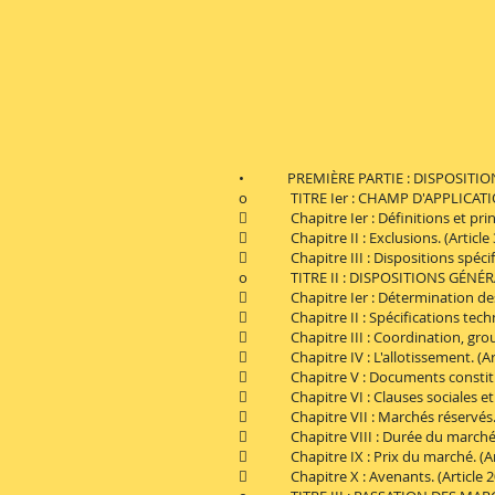
• PREMIÈRE PARTIE : DISPOSITION
o TITRE Ier : CHAMP D'APPLICATI
 Chapitre Ier : Définitions et princ
 Chapitre II : Exclusions. (Article 
 Chapitre III : Dispositions spécifiq
o TITRE II : DISPOSITIONS GÉNÉR
 Chapitre Ier : Détermination des bes
 Chapitre II : Spécifications techni
 Chapitre III : Coordination, groupe
 Chapitre IV : L'allotissement. (Art
 Chapitre V : Documents constitutif
 Chapitre VI : Clauses sociales et e
 Chapitre VII : Marchés réservés. (
 Chapitre VIII : Durée du marché. (
 Chapitre IX : Prix du marché. (Arti
 Chapitre X : Avenants. (Article 2