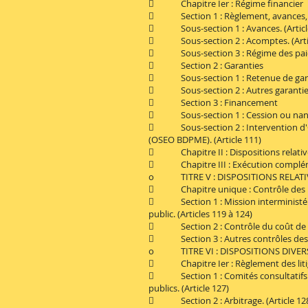
 Chapitre Ier : Régime financier
 Section 1 : Règlement, avances, a
 Sous-section 1 : Avances. (Article
 Sous-section 2 : Acomptes. (Artic
 Sous-section 3 : Régime des paieme
 Section 2 : Garanties
 Sous-section 1 : Retenue de garant
 Sous-section 2 : Autres garanties. 
 Section 3 : Financement
 Sous-section 1 : Cession ou nantis
 Sous-section 2 : Intervention d'O
(OSEO BDPME). (Article 111)
 Chapitre II : Dispositions relatives 
 Chapitre III : Exécution complémen
o TITRE V : DISPOSITIONS RELATI
 Chapitre unique : Contrôle des
 Section 1 : Mission interministériel
public. (Articles 119 à 124)
 Section 2 : Contrôle du coût de revi
 Section 3 : Autres contrôles des mar
o TITRE VI : DISPOSITIONS DIVER
 Chapitre Ier : Règlement des liti
 Section 1 : Comités consultatifs de
publics. (Article 127)
 Section 2 : Arbitrage. (Article 12