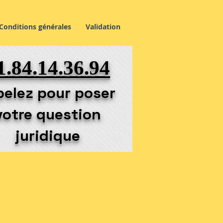
Conditions générales
Validation
1.84.14.36.94
elez pour poser
votre question
juridique