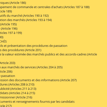
ques (Article 186)
ement de commande et centrales d'achats (Articles 187 à 188)
cle 189)
s du marché (Articles 190 à 192)
on des marchés (Articles 193 à 194)
rticle 195)
Article 196)
cles 197 à 199)
00)
CHÉS
s et présentation des procédures de passation
des procédures (Article 201)
 valeur estimée des marchés publics et des accords-cadres (Article
ticle 203)
x marchés de services (Articles 204 à 205)
icle 206)
 passation
ion des documents et des informations (Article 207)
es (Articles 208 à 210)
cité (Articles 211 à 213)
ats (Articles 214 à 215)
ssionner (Article 216)
ments et renseignements fournis par les candidats
cle 217)