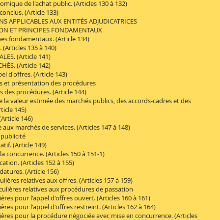
que de l'achat public. (Articles 130 à 132)
clus. (Article 133)
 APPLICABLES AUX ENTITÉS ADJUDICATRICES
ON ET PRINCIPES FONDAMENTAUX
es fondamentaux. (Article 134)
Articles 135 à 140)
S. (Article 141)
S. (Article 142)
'offres. (Article 143)
s et présentation des procédures
des procédures. (Article 144)
a valeur estimée des marchés publics, des accords-cadres et des
ticle 145)
rticle 146)
x marchés de services. (Articles 147 à 148)
publicité
f. (Article 149)
 concurrence. (Articles 150 à 151-1)
ion. (Articles 152 à 155)
tures. (Article 156)
res relatives aux offres. (Articles 157 à 159)
lières relatives aux procédures de passation
s pour l'appel d'offres ouvert. (Articles 160 à 161)
s pour l'appel d'offres restreint. (Articles 162 à 164)
res pour la procédure négociée avec mise en concurrence. (Articles