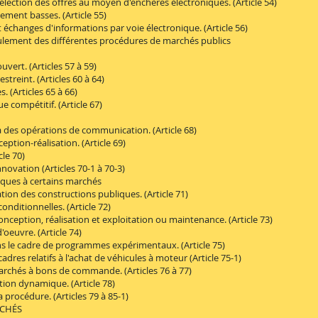
tion des offres au moyen d'enchères électroniques. (Article 54)
ent basses. (Article 55)
anges d'informations par voie électronique. (Article 56)
ement des différentes procédures de marchés publics
ert. (Articles 57 à 59)
reint. (Articles 60 à 64)
(Articles 65 à 66)
ompétitif. (Article 67)
des opérations de communication. (Article 68)
ion-réalisation. (Article 69)
le 70)
vation (Articles 70-1 à 70-3)
ques à certains marchés
n des constructions publiques. (Article 71)
itionnelles. (Article 72)
ption, réalisation et exploitation ou maintenance. (Article 73)
euvre. (Article 74)
le cadre de programmes expérimentaux. (Article 75)
s relatifs à l'achat de véhicules à moteur (Article 75-1)
hés à bons de commande. (Articles 76 à 77)
on dynamique. (Article 78)
océdure. (Articles 79 à 85-1)
RCHÉS