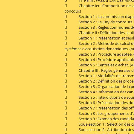
o TITRE III : PASSATION DES MAR
 Chapitre Ier : Composition de la com
concours
 Section 1 : La commission d'appel d
 Section 2 : Le jury de concours. (A
 Section 3 : Règles communes de fo
 Chapitre II : Définition des seuils
 Section 1 : Présentation et seuils 
 Section 2 : Méthode de calcul de l
systèmes d'acquisition dynamiques. (Art
 Section 3 : Procédure adaptée. (A
 Section 4 : Procédure applicable au
 Section 5 : Centrales d'achat. (Art
 Chapitre III : Règles générales d
 Section 1 : Modalités de transmiss
 Section 2 : Définition des procédur
 Section 3 : Organisation de la publi
 Section 4 : Information des candida
 Section 5 : Interdictions de soumis
 Section 6 : Présentation des docume
 Section 7 : Présentation des offres
 Section 8 : Les groupements d'opé
 Section 9 : Examen des candidatu
 Sous-section 1 : Sélection des cand
 Sous-section 2 : Attribution des m