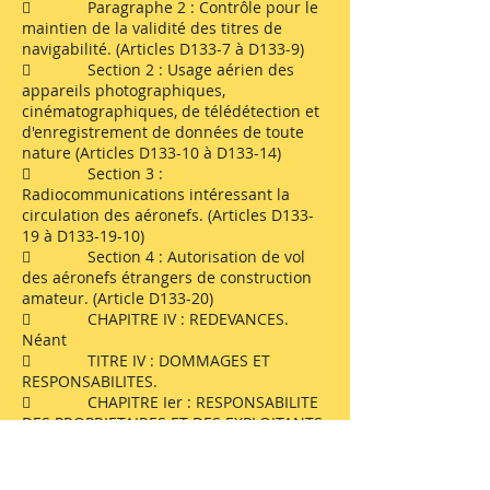
 Paragraphe 2 : Contrôle pour le
maintien de la validité des titres de
navigabilité. (Articles D133-7 à D133-9)
 Section 2 : Usage aérien des
appareils photographiques,
cinématographiques, de télédétection et
d'enregistrement de données de toute
nature (Articles D133-10 à D133-14)
 Section 3 :
Radiocommunications intéressant la
circulation des aéronefs. (Articles D133-
19 à D133-19-10)
 Section 4 : Autorisation de vol
des aéronefs étrangers de construction
amateur. (Article D133-20)
 CHAPITRE IV : REDEVANCES.
Néant
 TITRE IV : DOMMAGES ET
RESPONSABILITES.
 CHAPITRE Ier : RESPONSABILITE
DES PROPRIETAIRES ET DES EXPLOITANTS.
Néant
 CHAPITRE II : ASSISTANCE ET
SAUVETAGE - DECOUVERTE D'EPAVES -